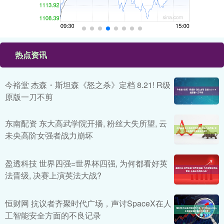
热点资讯
今裕堂 杰森・斯坦森《怒之杀》定档 8.21! R级
原版一刀不剪
东南配资 东大高武学院开播, 粉丝大失所望, 云
未央高阶女强者战力崩坏
盈透科技 世界四强=世界杯四强, 为何都看好英
法晋级, 决赛上演英法大战?
恒财网 抗议者齐聚时代广场，声讨SpaceX在人
工智能安全方面的不良记录