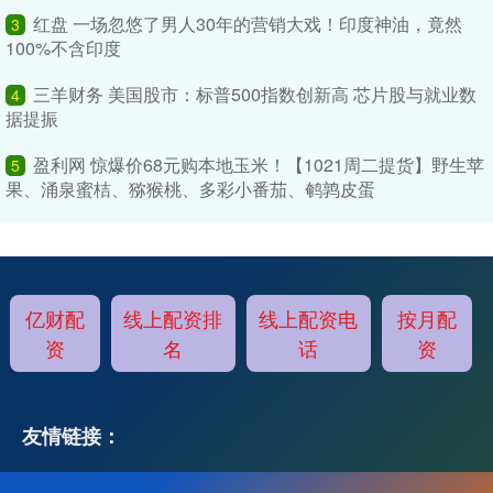
红盘 一场忽悠了男人30年的营销大戏！印度神油，竟然
3
100%不含印度
三羊财务 美国股市：标普500指数创新高 芯片股与就业数
4
据提振
盈利网 惊爆价68元购本地玉米！【1021周二提货】野生苹
5
果、涌泉蜜桔、猕猴桃、多彩小番茄、鹌鹑皮蛋
亿财配
线上配资排
线上配资电
按月配
资
名
话
资
友情链接：