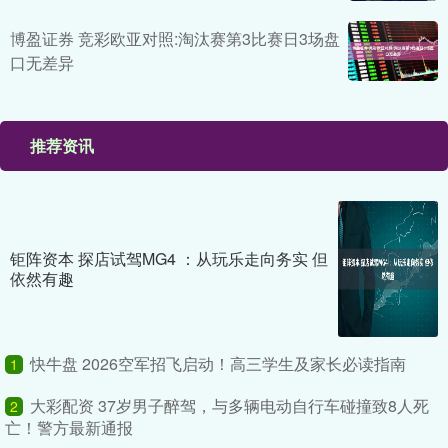
博盈证券 竞彩欧亚对照:淘汰赛第3比赛日3场盘
口无差异
推荐资讯
钜阵资本 探店试驾MG4 ：从玩乐走向务实 但
依然有趣
快牛盘 2026空军招飞启动！高三学生及家长必读指南
1
大彩配资 37岁男子醉驾，与多辆电动自行车碰撞致8人死
2
亡！警方最新通报