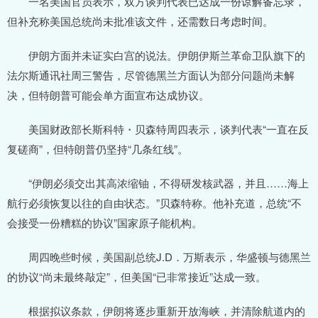
一名美国官员表示，双方谈判代表已达成一份谅解备忘录，
但补充称美国总统尚未批准该文件，还需数日考虑时间。
伊朗方面并未证实白宫的说法。伊朗伊斯兰革命卫队旗下的
法尔斯通讯社周三警告，尽管德黑兰方面认为部分问题尚未解
决，但特朗普可能会单方面宣布达成协议。
美国财政部长斯科特・贝森特周四表示，谈判代表“一直在反
复磋商”，但特朗普仍坚持“几条红线”。
“伊朗必须交出其高浓缩铀，不得研发核武器，并且……海上
航行必须恢复以往的自由状态。”贝森特称。他补充道，总统“不
会接受一份糟糕的协议”国家原子能机构。
周四晚些时候，美国副总统J.D．万斯表示，华盛顿与德黑兰
的协议“尚未最终敲定”，但美国“已非常接近”达成一致。
根据拟议条款，伊朗将逐步重新开放海峡，并清除航道内的