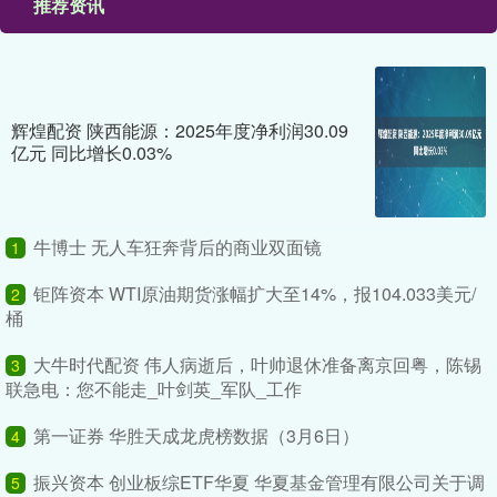
推荐资讯
辉煌配资 陕西能源：2025年度净利润30.09
亿元 同比增长0.03%
牛博士 无人车狂奔背后的商业双面镜
1
钜阵资本 WTI原油期货涨幅扩大至14%，报104.033美元/
2
桶
大牛时代配资 伟人病逝后，叶帅退休准备离京回粤，陈锡
3
联急电：您不能走_叶剑英_军队_工作
第一证券 华胜天成龙虎榜数据（3月6日）
4
振兴资本 创业板综ETF华夏 华夏基金管理有限公司关于调
5