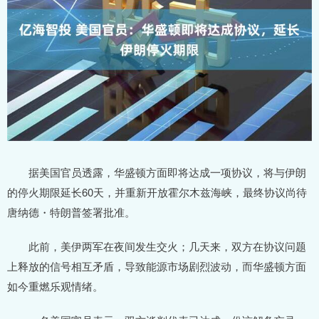
据美国官员透露，华盛顿方面即将达成一项协议，将与伊朗
的停火期限延长60天，并重新开放霍尔木兹海峡，最终协议尚待
唐纳德・特朗普签署批准。
此前，美伊两军在夜间发生交火；几天来，双方在协议问题
上释放的信号相互矛盾，导致能源市场剧烈波动，而华盛顿方面
如今重燃乐观情绪。