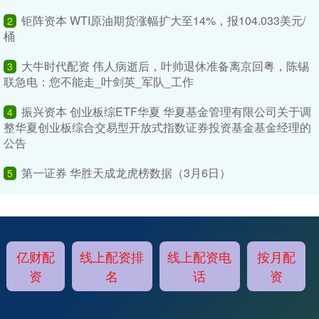
钜阵资本 WTI原油期货涨幅扩大至14%，报104.033美元/
2
桶
大牛时代配资 伟人病逝后，叶帅退休准备离京回粤，陈锡
3
联急电：您不能走_叶剑英_军队_工作
振兴资本 创业板综ETF华夏 华夏基金管理有限公司关于调
4
整华夏创业板综合交易型开放式指数证券投资基金基金经理的
公告
第一证券 华胜天成龙虎榜数据（3月6日）
5
亿财配
线上配资排
线上配资电
按月配
资
名
话
资