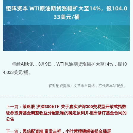
每经AI快讯，3月9日，WTI原油期货涨幅扩大至14%，报10
4.033美元/桶。
亿财配资提示：文章来自网络，不代表本站观点。
上一篇：
策略股 沪深300ETF 关于嘉实沪深300交易型开放式指数
证券投资基金调整收益分配数额的确定原则并相应修订基金合同的
公告
下一篇：
民信配资端 富贵吉祥，小叶紫檀镶螺钿描金插屏