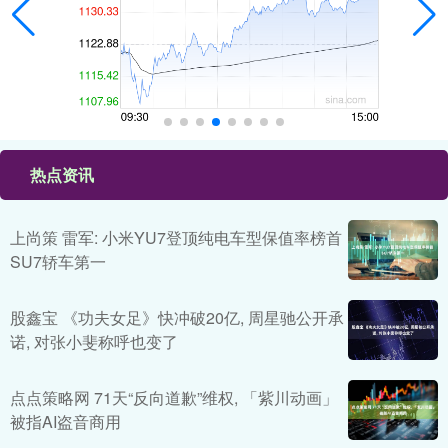
热点资讯
上尚策 雷军: 小米YU7登顶纯电车型保值率榜首
SU7轿车第一
股鑫宝 《功夫女足》快冲破20亿, 周星驰公开承
诺, 对张小斐称呼也变了
点点策略网 71天“反向道歉”维权, 「紫川动画」
被指AI盗音商用