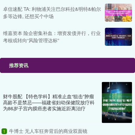
卓信速配 TA: 利物浦关注巴尔科拉&明特&帕尔
多等边锋, 还想买个中场
维嘉资本 险企密集补血：增资发债并行，行业
考核或转向“风险管理达标”
推荐资讯
财牛股配 【特色学科】精准止血“狙击”肿瘤
高龄不是禁忌——福建省妇幼保健院放疗科
为86岁子宫内膜癌患者实施近距离治疗
牛博士 无人车狂奔背后的商业双面镜
1