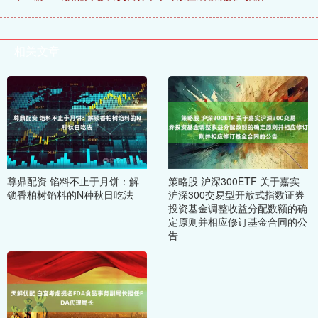
相关文章
尊鼎配资 馅料不止于月饼：解
策略股 沪深300ETF 关于嘉实
锁香柏树馅料的N种秋日吃法
沪深300交易型开放式指数证券
投资基金调整收益分配数额的确
定原则并相应修订基金合同的公
告