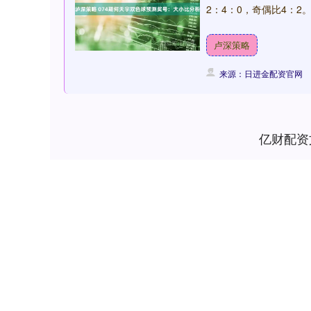
2：4：0，奇偶比4：2。
卢深策略
来源：日进金配资官网
亿财配资
深证成指
14311.01
.68
1.02%
200.89
1