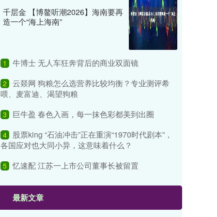
千层金 【博鳌听潮2026】海南要再
造一个“海上海南”
牛博士 无人车狂奔背后的商业双面镜
1
云燚网 狗粮怎么选营养比较均衡？专业测评希
2
喂、麦富迪、渴望狗粮
巨牛盈 春色入画，每一抹色彩都美到出圈
3
股票king “石油冲击”正在重演“1970时代剧本”，
4
各国应对也大同小异，这意味着什么？
忆速配 江苏一上市公司董事长被留置
5
最新文章