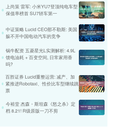
上尚策 雷军: 小米YU7登顶纯电车型
保值率榜首 SU7轿车第一
中证策略 Lucid CEO那不勒斯: 美国
躲不开中国电动汽车的竞争
锅牛配资 五菱星光L实测解析: 4.9L
馈电油耗 + 百变空间, 日常家用香
吗?
百胜证券 Lucid重整运营: 减产、加
紧推进Robotaxi、性价比车型继续跳
票
今裕堂 杰森・斯坦森《怒之杀》定
档 8.21! R级原版一刀不剪