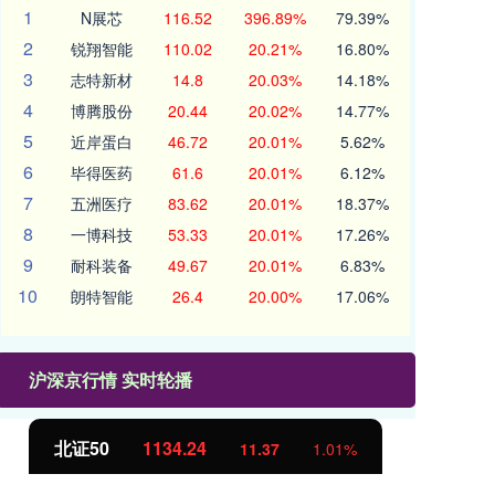
1
N展芯
116.52
396.89%
79.39%
2
锐翔智能
110.02
20.21%
16.80%
3
志特新材
14.8
20.03%
14.18%
4
博腾股份
20.44
20.02%
14.77%
5
近岸蛋白
46.72
20.01%
5.62%
6
毕得医药
61.6
20.01%
6.12%
7
五洲医疗
83.62
20.01%
18.37%
8
一博科技
53.33
20.01%
17.26%
9
耐科装备
49.67
20.01%
6.83%
10
朗特智能
26.4
20.00%
17.06%
沪深京行情 实时轮播
北证50
1134.24
创
11.37
1.01%