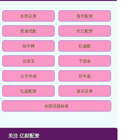
长胜证券
股市配资
星速优配
长江配资
恒牛网
忆速配
达道宝
千层金
云天华成
巨牛盈
弘益配资
途乐证券
全部话题标签
关注 亿财配资