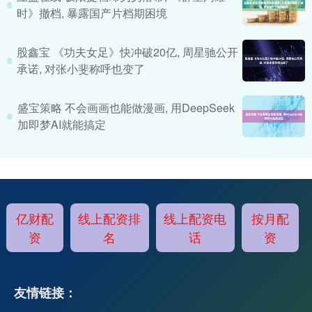
时》撤档, 暴露国产片档期困境
股鑫宝 《功夫女足》快冲破20亿, 周星驰公开
承诺, 对张小斐称呼也变了
盛宝策略 不会画画也能做漫画, 用DeepSeek
加即梦AI就能搞定
亿财配
线上配资排
线上配资电
按月配
资
名
话
资
友情链接：