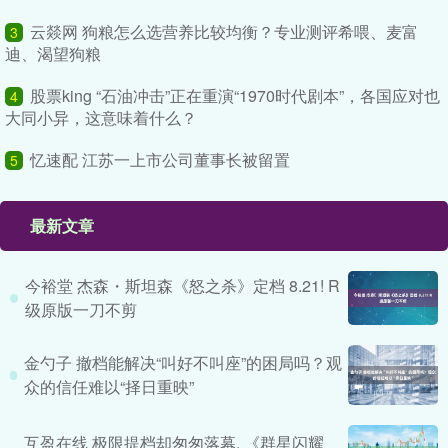
云燚网 狗粮怎么选营养比较均衡？专业测评希喂、麦富
3
迪、渴望狗粮
股票king “石油冲击”正在重演“1970时代剧本”，各国应对也
4
大同小异，这意味着什么？
忆速配 江苏一上市公司董事长被留置
5
最新文章
今裕堂 杰森・斯坦森《怒之杀》定档 8.21! R
级原版一刀不剪
金勺子 撤档能解决“叫好不叫座”的困局吗？观
众的信任难以“择日重映”
互盈在线 极限提档却匆匆落幕, 《群星闪耀