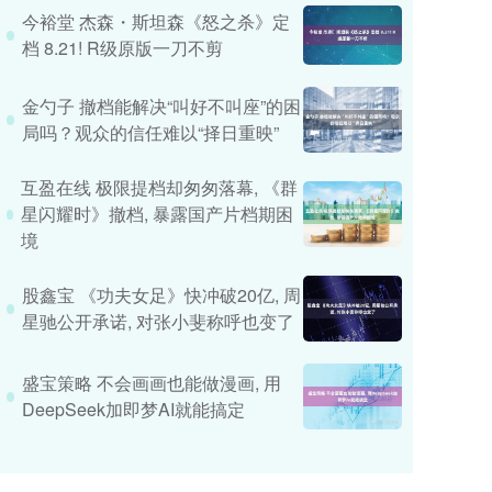
今裕堂 杰森・斯坦森《怒之杀》定
档 8.21! R级原版一刀不剪
金勺子 撤档能解决“叫好不叫座”的困
局吗？观众的信任难以“择日重映”
互盈在线 极限提档却匆匆落幕, 《群
星闪耀时》撤档, 暴露国产片档期困
境
股鑫宝 《功夫女足》快冲破20亿, 周
星驰公开承诺, 对张小斐称呼也变了
盛宝策略 不会画画也能做漫画, 用
DeepSeek加即梦AI就能搞定