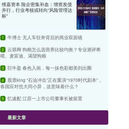
维嘉资本 险企密集补血：增资发债
并行，行业考核或转向“风险管理达
标”
牛博士 无人车狂奔背后的商业双面镜
1
云燚网 狗粮怎么选营养比较均衡？专业测评希
2
喂、麦富迪、渴望狗粮
巨牛盈 春色入画，每一抹色彩都美到出圈
3
股票king “石油冲击”正在重演“1970时代剧本”，
4
各国应对也大同小异，这意味着什么？
忆速配 江苏一上市公司董事长被留置
5
最新文章