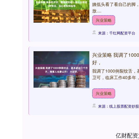
姨低头看了看自己的脚，
放....
兴业策略
来源：千红网配资平台
兴业策略 我调了10
好，
我调了1000例裂纹舌
卫可，临床工作40多年，
兴业策略
来源：线上股票配资炒股
上证指数
3900.35
00
-0.01%
21.92
0.
亿财配资