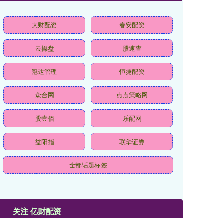
大财配资
春安配资
云操盘
股速查
冠达管理
恒捷配资
众合网
点点策略网
股壹佰
乐配网
益阳指
联华证券
全部话题标签
关注 亿财配资