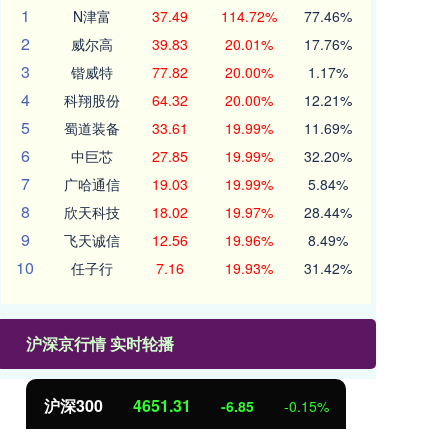
1
N津富
37.49
114.72%
77.46%
2
威尔高
39.83
20.01%
17.76%
3
锴威特
77.82
20.00%
1.17%
4
科翔股份
64.32
20.00%
12.21%
5
蜀道装备
33.61
19.99%
11.69%
6
中巨芯
27.85
19.99%
32.20%
7
广哈通信
19.03
19.99%
5.84%
8
欣天科技
18.02
19.97%
28.44%
9
飞天诚信
12.56
19.96%
8.49%
10
任子行
7.16
19.93%
31.42%
沪深京行情 实时轮播
沪深300
4651.31
北
-6.85
-0.15%