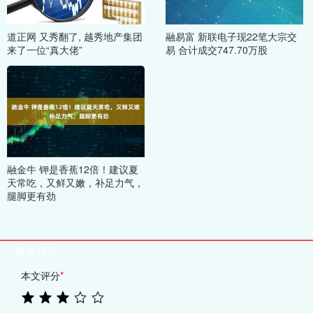
道正网 又秀翻了, 越秀地产集团
融易富 新联电子现22笔大宗交
来了一位“真大佬”
易 合计成交747.70万股
融金牛 钾是香蕉12倍！建议夏
天常吃，又鲜又嫩，补足力气，
腿脚更有劲
相关评论
本文评分
*