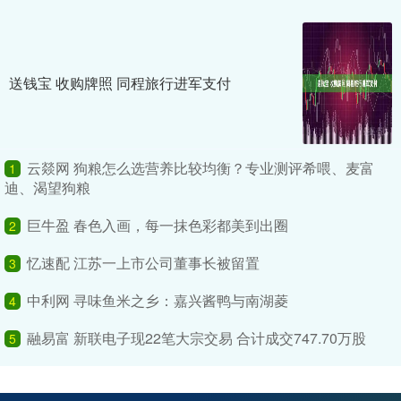
送钱宝 收购牌照 同程旅行进军支付
云燚网 狗粮怎么选营养比较均衡？专业测评希喂、麦富
1
迪、渴望狗粮
巨牛盈 春色入画，每一抹色彩都美到出圈
2
忆速配 江苏一上市公司董事长被留置
3
中利网 寻味鱼米之乡：嘉兴酱鸭与南湖菱
4
融易富 新联电子现22笔大宗交易 合计成交747.70万股
5