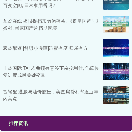
百变空间, 日常家用香吗?
互盈在线 极限提档却匆匆落幕, 《群星闪耀时》
撤档, 暴露国产片档期困境
宏益配资 [哲思小漫画]适配有度 归属有方
丰益国际 TA: 埃弗顿有意签下格拉利什, 伤病恢
复进度成最关键变量
富裕配 通胀与油价施压，美国房贷利率逼近年
内高点
推荐资讯