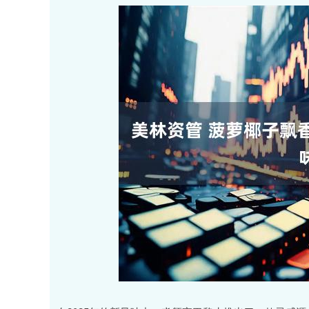
深证成指
14295.08
.16
0.49%
184.96
1