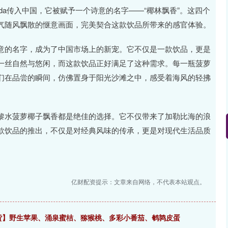
lada传入中国，它被赋予一个诗意的名字——“椰林飘香”。这四个
气随风飘散的惬意画面，完美契合这款饮品所带来的感官体验。
意的名字，成为了中国市场上的新宠。它不仅是一款饮品，更是
一丝自然与悠闲，而这款饮品正好满足了这种需求。每一瓶菠萝
们在品尝的瞬间，仿佛置身于阳光沙滩之中，感受着海风的轻拂
黎水菠萝椰子飘香都是绝佳的选择。它不仅带来了加勒比海的浪
款饮品的推出，不仅是对经典风味的传承，更是对现代生活品质
亿财配资提示：文章来自网络，不代表本站观点。
二提货】野生苹果、涌泉蜜桔、猕猴桃、多彩小番茄、鹌鹑皮蛋