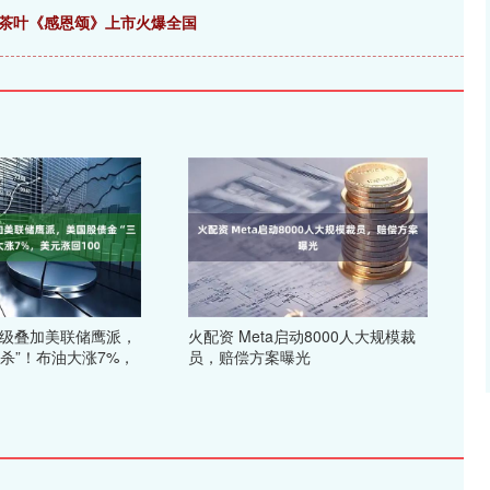
品茶叶《感恩颂》上市火爆全国
升级叠加美联储鹰派，
火配资 Meta启动8000人大规模裁
杀”！布油大涨7%，
员，赔偿方案曝光