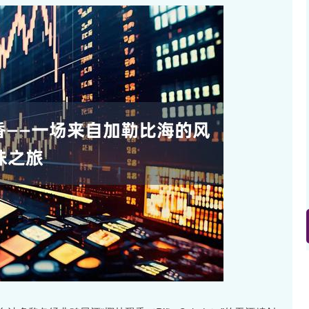
沪深300
4689.96
.31%
38.65
0.83%