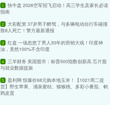
快牛盘 2026空军招飞启动！高三学生及家长必读
1
指南
大彩配资 37岁男子醉驾，与多辆电动自行车碰撞
2
致8人死亡！警方最新通报
红盘 一场忽悠了男人30年的营销大戏！印度神
3
油，竟然100%不含印度
三羊财务 美国股市：标普500指数创新高 芯片股
4
与就业数据提振
盈利网 惊爆价68元购本地玉米！【1021周二提
5
货】野生苹果、涌泉蜜桔、猕猴桃、多彩小番茄、鹌
鹑皮蛋