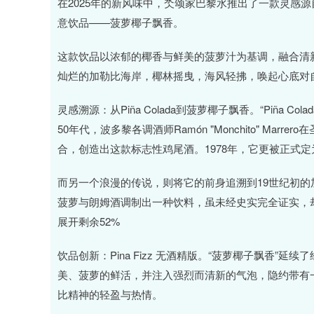
在2025年的新风味中，氼颂家巴黎水推出了一款灵感源自波
意饮品——菠萝椰子飘香。
这款饮品以浓郁的椰香与鲜美的菠萝汁为基调，融合清
灿烂的加勒比海岸，椰林摇曳，海风轻拂，唤起心底对
灵感溯源：从Piña Colada到菠萝椰子飘香。“Piña C
50年代，波多黎各调酒师Ramón "Monchito" M
合，创造出这款标志性鸡尾酒。1978年，它更被正式
而另一个浪漫的传说，则将它的前身追溯到19世纪初的加勒比
菠萝与朗姆酒调制出一种饮料，虽未经史实完全证实，
展开剩余52%
饮品创新：Pina Fizz 无酒精版。“菠萝椰子飘香
美、菠萝的鲜活，并注入强烈而清新的气泡，隐约带有
比精神的轻盈与热情。