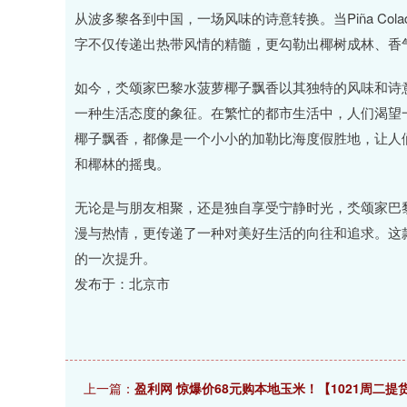
从波多黎各到中国，一场风味的诗意转换。当Piña Co
字不仅传递出热带风情的精髓，更勾勒出椰树成林、香
如今，氼颂家巴黎水菠萝椰子飘香以其独特的风味和诗
一种生活态度的象征。在繁忙的都市生活中，人们渴望
椰子飘香，都像是一个小小的加勒比海度假胜地，让人
和椰林的摇曳。
无论是与朋友相聚，还是独自享受宁静时光，氼颂家巴
漫与热情，更传递了一种对美好生活的向往和追求。这
的一次提升。
发布于：北京市
上一篇：
盈利网 惊爆价68元购本地玉米！【1021周