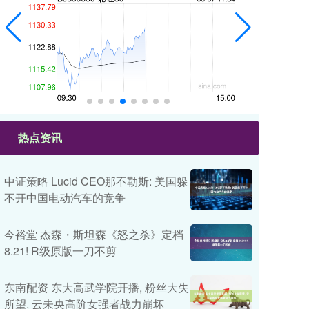
热点资讯
中证策略 Lucid CEO那不勒斯: 美国躲
不开中国电动汽车的竞争
今裕堂 杰森・斯坦森《怒之杀》定档
8.21! R级原版一刀不剪
东南配资 东大高武学院开播, 粉丝大失
所望, 云未央高阶女强者战力崩坏