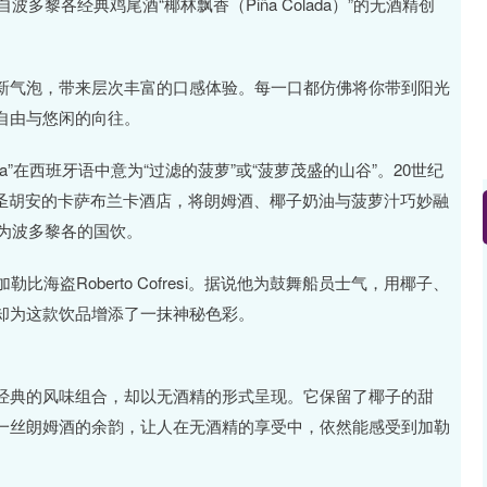
多黎各经典鸡尾酒“椰林飘香（Piña Colada）”的无酒精创
新气泡，带来层次丰富的口感体验。每一口都仿佛将你带到阳光
自由与悠闲的向往。
olada”在西班牙语中意为“过滤的菠萝”或“菠萝茂盛的山谷”。20世纪
arrero在圣胡安的卡萨布兰卡酒店，将朗姆酒、椰子奶油与菠萝汁巧妙融
定为波多黎各的国饮。
海盗Roberto Cofresi。据说他为鼓舞船员士气，用椰子、
却为这款饮品增添了一抹神秘色彩。
”延续了经典的风味组合，却以无酒精的形式呈现。它保留了椰子的甜
一丝朗姆酒的余韵，让人在无酒精的享受中，依然能感受到加勒