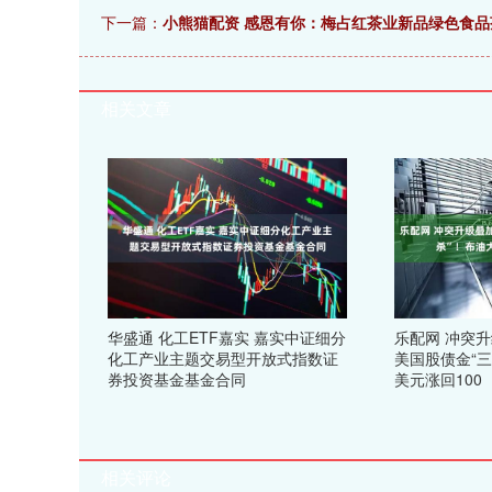
下一篇：
小熊猫配资 感恩有你：梅占红茶业新品绿色食
相关文章
华盛通 化工ETF嘉实 嘉实中证细分
乐配网 冲突
化工产业主题交易型开放式指数证
美国股债金“三
券投资基金基金合同
美元涨回100
相关评论