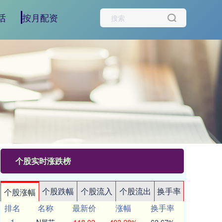
话
按月配资
个股实时涨跌榜
个股跌幅
个股流入
个股流出
换手率
个股涨幅
排名
名称
最新价
涨幅
换手率
1