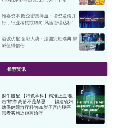
维嘉资本 险企密集补血：增资发债并
行，行业考核或转向“风险管理达标”
溢诚优配 竞彩大势：法国完胜瑞典 挪
威值得信任
推荐资讯
财牛股配 【特色学科】精准止血“狙
击”肿瘤 高龄不是禁忌——福建省妇
幼保健院放疗科为86岁子宫内膜癌
患者实施近距离治疗