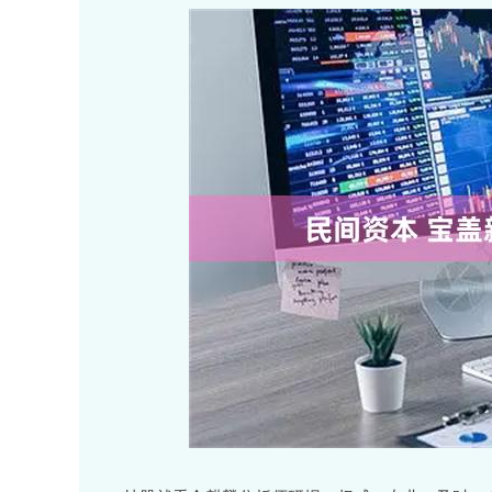
深证成指
14110.12
.92
0.57%
-34.08
-0