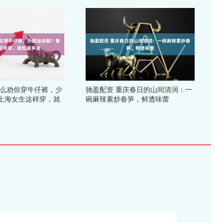
什么劝你穿牛仔裤，少
驰盈配资 重庆春日的山间清润：一
上海女生这样穿，就
碗麻辣素炒春笋，鲜透味蕾