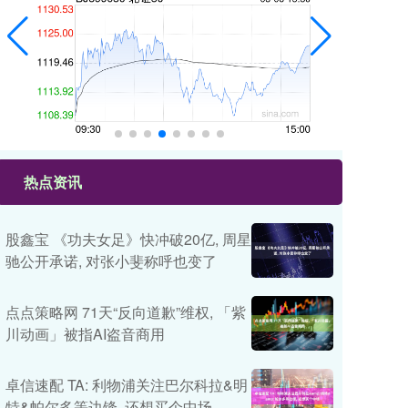
热点资讯
股鑫宝 《功夫女足》快冲破20亿, 周星
驰公开承诺, 对张小斐称呼也变了
点点策略网 71天“反向道歉”维权, 「紫
川动画」被指AI盗音商用
卓信速配 TA: 利物浦关注巴尔科拉&明
特&帕尔多等边锋, 还想买个中场