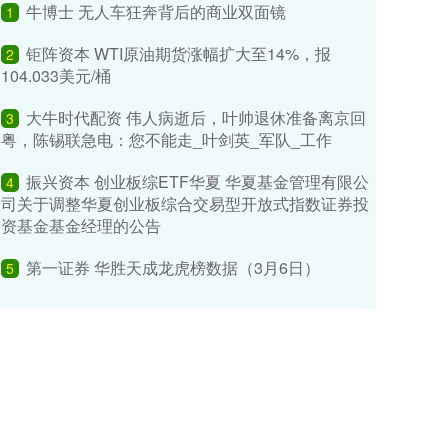
牛博士 无人车狂奔背后的商业双面镜
1
钜阵资本 WTI原油期货涨幅扩大至14%，报
2
104.033美元/桶
大牛时代配资 伟人病逝后，叶帅退休准备离京回
3
粤，陈锡联急电：您不能走_叶剑英_军队_工作
振兴资本 创业板综ETF华夏 华夏基金管理有限公
4
司关于调整华夏创业板综合交易型开放式指数证券投
资基金基金经理的公告
第一证券 华胜天成龙虎榜数据（3月6日）
5