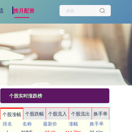
话
按月配资
个股实时涨跌榜
个股跌幅
个股流入
个股流出
换手率
个股涨幅
排名
名称
最新价
涨幅
换手率
1