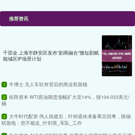
推荐资讯
千层金 上海市静安区发布“剧商融合”微短剧赋
能城区IP场景计划
牛博士 无人车狂奔背后的商业双面镜
1
钜阵资本 WTI原油期货涨幅扩大至14%，报104.033美元/
2
桶
大牛时代配资 伟人病逝后，叶帅退休准备离京回粤，陈锡
3
联急电：您不能走_叶剑英_军队_工作