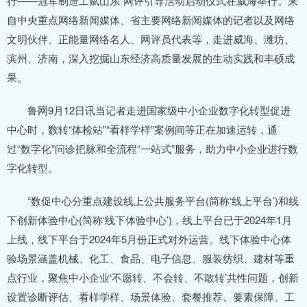
行——冠军制造工赋山东”网评引导活动启动仪式在威海举行。来
自中央重点网络新闻媒体、省主要网络新闻媒体的记者以及网络
文明伙伴、正能量网络名人、网评员代表等，走进威海、潍坊、
滨州、济南，深入挖掘山东经济高质量发展的生动实践和丰硕成
果。
鲁网9月12日讯当记者走进国家级中小企业数字化转型促进
中心时，数转“体检站”“看样学样”案例间等正在加速运转，通
过“数字化”问诊把脉和全流程“一站式”服务，助力中小企业进行数
字化转型。
“数促中心分重点建设线上公共服务平台(简称‘线上平台’)和线
下创新体验中心(简称‘线下体验中心’)，线上平台已于2024年1月
上线，线下平台于2024年5月份正式对外运营。线下体验中心体
验场景涵盖机械、化工、食品、电子信息、服装纺织、建材等重
点行业，聚焦中小企业‘不愿转、不会转、不敢转’共性问题，创新
设置诊断评估、看样学样、场景体验、套餐推荐、要素保障、工