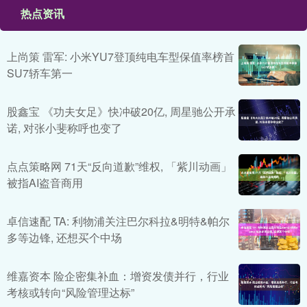
热点资讯
上尚策 雷军: 小米YU7登顶纯电车型保值率榜首
SU7轿车第一
股鑫宝 《功夫女足》快冲破20亿, 周星驰公开承
诺, 对张小斐称呼也变了
点点策略网 71天“反向道歉”维权, 「紫川动画」
被指AI盗音商用
卓信速配 TA: 利物浦关注巴尔科拉&明特&帕尔
多等边锋, 还想买个中场
维嘉资本 险企密集补血：增资发债并行，行业
考核或转向“风险管理达标”