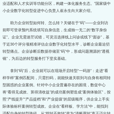
业适配和人才实训等功能分区，构建一体化服务生态。”国家级中
小企业数字化转型促进中心负责人崔永生向大家介绍。
助力企业转型如何转、怎么转？关键在于“码”——企业到访
前即可登录预约系统填写自身信息，生成独一无二的“数字身份
证”。企业无需迷茫试错，可灵活选择线上问诊或线下“面诊”，基
于近30个评分项精准评估企业数字化转型水平，诊断企业最迫切
转型痛点。企业诊断后数据存储至“码”中，形成问题溯源的“透视
镜”，为后边的转型服务打下坚实基础。
拿到“码”后，企业就可以在现场开启转型“一码游”：走进“看
样学样”案例匹配间，只需扫码，就能快速关联到与自身有相同转
型困惑的企业案例。针对中小企业普遍存在的困境，数促中心
将“看得见成效、算得清收益”的成功案例塑造成“案例体验区”，按
照“产线提升”“产品提档”和“产业提级”的层级顺序，供企业上手实
际体验标杆案例转型成效。企业在“看样板、学方法”中，能找到
适配自身的转型路径，从“想转不敢转”变为“清晰愿转”真正迈出转