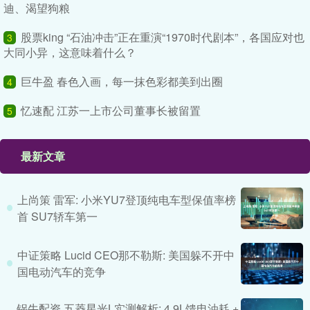
迪、渴望狗粮
股票king “石油冲击”正在重演“1970时代剧本”，各国应对也
3
大同小异，这意味着什么？
巨牛盈 春色入画，每一抹色彩都美到出圈
4
忆速配 江苏一上市公司董事长被留置
5
最新文章
上尚策 雷军: 小米YU7登顶纯电车型保值率榜
首 SU7轿车第一
中证策略 Lucid CEO那不勒斯: 美国躲不开中
国电动汽车的竞争
锅牛配资 五菱星光L实测解析: 4.9L馈电油耗 +