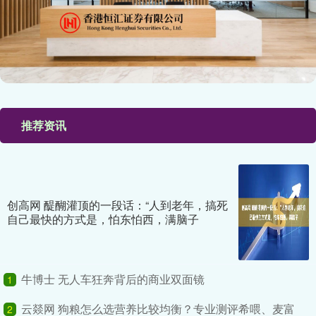
推荐资讯
创高网 醍醐灌顶的一段话：“人到老年，搞死
自己最快的方式是，怕东怕西，满脑子
牛博士 无人车狂奔背后的商业双面镜
1
云燚网 狗粮怎么选营养比较均衡？专业测评希喂、麦富
2