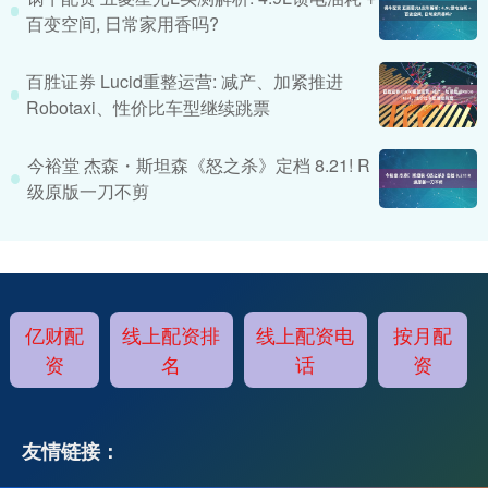
百变空间, 日常家用香吗?
百胜证券 Lucid重整运营: 减产、加紧推进
Robotaxi、性价比车型继续跳票
今裕堂 杰森・斯坦森《怒之杀》定档 8.21! R
级原版一刀不剪
亿财配
线上配资排
线上配资电
按月配
资
名
话
资
友情链接：