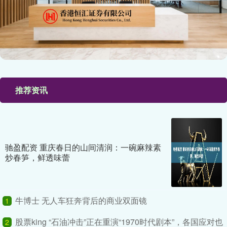
推荐资讯
驰盈配资 重庆春日的山间清润：一碗麻辣素
炒春笋，鲜透味蕾
牛博士 无人车狂奔背后的商业双面镜
1
股票king “石油冲击”正在重演“1970时代剧本”，各国应对也
2