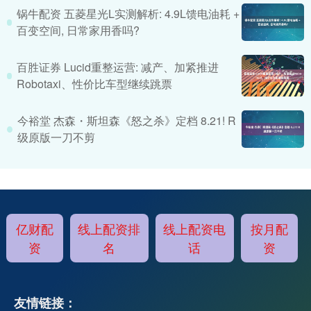
锅牛配资 五菱星光L实测解析: 4.9L馈电油耗 +
百变空间, 日常家用香吗?
百胜证券 Lucid重整运营: 减产、加紧推进
Robotaxi、性价比车型继续跳票
今裕堂 杰森・斯坦森《怒之杀》定档 8.21! R
级原版一刀不剪
亿财配
线上配资排
线上配资电
按月配
资
名
话
资
友情链接：