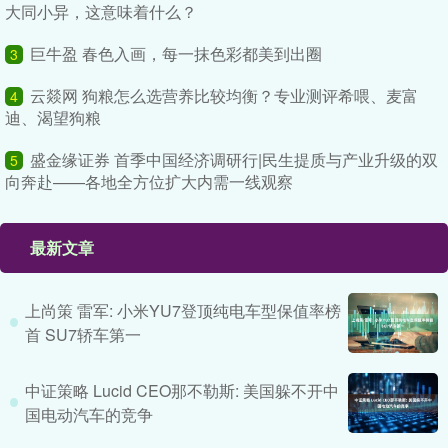
大同小异，这意味着什么？
巨牛盈 春色入画，每一抹色彩都美到出圈
3
云燚网 狗粮怎么选营养比较均衡？专业测评希喂、麦富
4
迪、渴望狗粮
盛金缘证券 首季中国经济调研行|民生提质与产业升级的双
5
向奔赴——各地全方位扩大内需一线观察
最新文章
上尚策 雷军: 小米YU7登顶纯电车型保值率榜
首 SU7轿车第一
中证策略 Lucid CEO那不勒斯: 美国躲不开中
国电动汽车的竞争