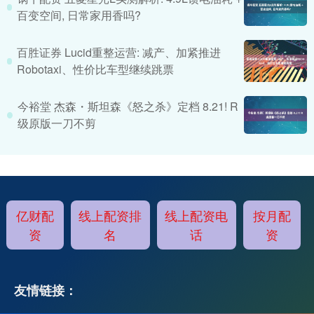
百变空间, 日常家用香吗?
百胜证券 Lucid重整运营: 减产、加紧推进
Robotaxi、性价比车型继续跳票
今裕堂 杰森・斯坦森《怒之杀》定档 8.21! R
级原版一刀不剪
亿财配
线上配资排
线上配资电
按月配
资
名
话
资
友情链接：