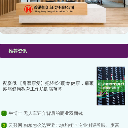
推荐资讯
配资伐 【肩颈康复】把轻松“颈”给健康，肩颈
疼痛健康教育工作坊圆满落幕
牛博士 无人车狂奔背后的商业双面镜
1
云燚网 狗粮怎么选营养比较均衡？专业测评希喂、麦富
2