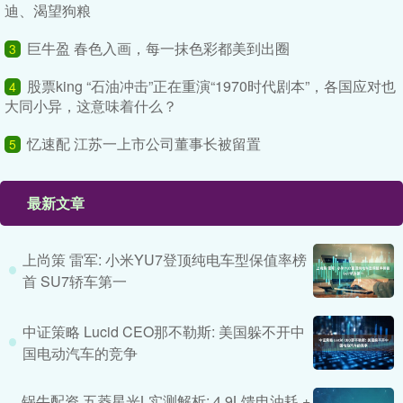
迪、渴望狗粮
巨牛盈 春色入画，每一抹色彩都美到出圈
3
股票king “石油冲击”正在重演“1970时代剧本”，各国应对也
4
大同小异，这意味着什么？
忆速配 江苏一上市公司董事长被留置
5
最新文章
上尚策 雷军: 小米YU7登顶纯电车型保值率榜
首 SU7轿车第一
中证策略 Lucid CEO那不勒斯: 美国躲不开中
国电动汽车的竞争
锅牛配资 五菱星光L实测解析: 4.9L馈电油耗 +