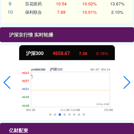
9
百花医药
10.54
10.02%
13.67%
10
保利联合
7.69
10.01%
2.10%
沪深京行情 实时轮播
北证50
1119.01
%
-3.86
-0.34
亿财配资