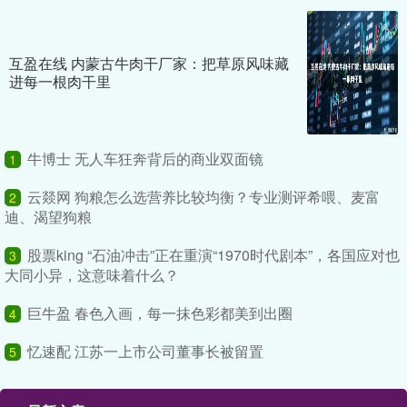
互盈在线 内蒙古牛肉干厂家：把草原风味藏
进每一根肉干里
牛博士 无人车狂奔背后的商业双面镜
1
云燚网 狗粮怎么选营养比较均衡？专业测评希喂、麦富
2
迪、渴望狗粮
股票king “石油冲击”正在重演“1970时代剧本”，各国应对也
3
大同小异，这意味着什么？
巨牛盈 春色入画，每一抹色彩都美到出圈
4
忆速配 江苏一上市公司董事长被留置
5