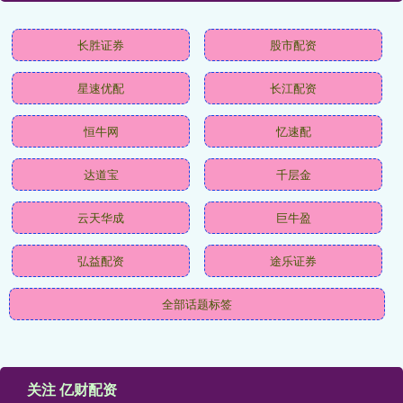
长胜证券
股市配资
星速优配
长江配资
恒牛网
忆速配
达道宝
千层金
云天华成
巨牛盈
弘益配资
途乐证券
全部话题标签
关注 亿财配资