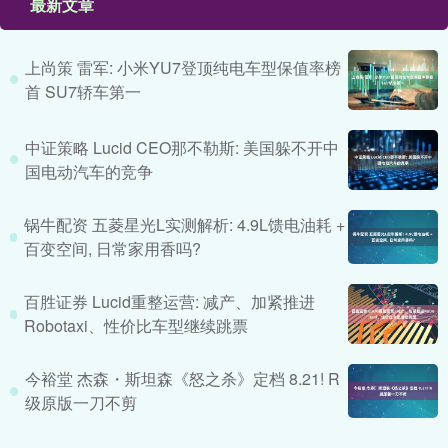
最新文章
上尚策 雷军: 小米YU7登顶纯电车型保值率榜
首 SU7轿车第一
中证策略 Lucid CEO那不勒斯: 美国躲不开中
国电动汽车的竞争
锅牛配资 五菱星光L实测解析: 4.9L馈电油耗 +
百变空间, 日常家用香吗?
百胜证券 Lucid重整运营: 减产、加紧推进
Robotaxi、性价比车型继续跳票
今裕堂 杰森・斯坦森《怒之杀》定档 8.21! R
级原版一刀不剪