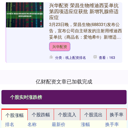
兴华配资 荣昌生物维迪西妥单抗
第四项适应症获批 新增乳腺癌适
应症
3月23日晚，荣昌生物(688331)发布公
告，宣布公司自主研发的注射用维迪西
妥单抗（商品名：爱地希®）新增适应
症获国家药品监督管理局批准，用于治
兴华配资
疗特定人群的乳....
分类：线上配资排名
查看：163
亿财配资文章已加载完成
个股实时涨跌榜
个股跌幅
个股流入
个股流出
换手率
个股涨幅
排名
名称
最新价
涨幅
换手率