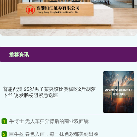
推荐资讯
普患配资 25岁男子菜夹馍比赛猛吃2斤胡萝
卜丝 诱发肠梗阻紧急送医
牛博士 无人车狂奔背后的商业双面镜
1
巨牛盈 春色入画，每一抹色彩都美到出圈
2