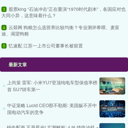
股票king “石油冲击”正在重演“1970时代剧本”，各国应对也
3
大同小异，这意味着什么？
云燚网 狗粮怎么选营养比较均衡？专业测评希喂、麦富
4
迪、渴望狗粮
忆速配 江苏一上市公司董事长被留置
5
最新文章
上尚策 雷军: 小米YU7登顶纯电车型保值率榜
首 SU7轿车第一
中证策略 Lucid CEO那不勒斯: 美国躲不开中
国电动汽车的竞争
锅牛配资 五菱星光L实测解析: 4.9L馈电油耗 +