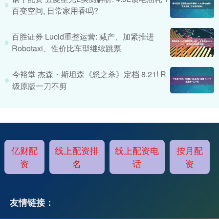
百变空间, 日常家用香吗?
百胜证券 Lucid重整运营: 减产、加紧推进
Robotaxi、性价比车型继续跳票
今裕堂 杰森・斯坦森《怒之杀》定档 8.21! R
级原版一刀不剪
亿财配
线上配资排
线上配资电
按月配
资
名
话
资
友情链接：