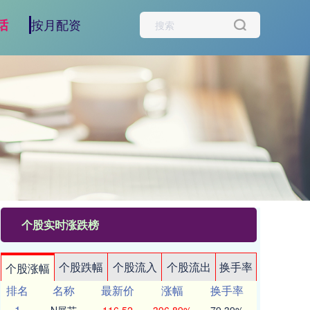
按月配资
话
个股实时涨跌榜
个股跌幅
个股流入
个股流出
换手率
个股涨幅
排名
名称
最新价
涨幅
换手率
1