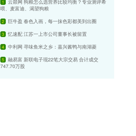
云燚网 狗粮怎么选营养比较均衡？专业测评希
1
喂、麦富迪、渴望狗粮
巨牛盈 春色入画，每一抹色彩都美到出圈
2
忆速配 江苏一上市公司董事长被留置
3
中利网 寻味鱼米之乡：嘉兴酱鸭与南湖菱
4
融易富 新联电子现22笔大宗交易 合计成交
5
747.70万股