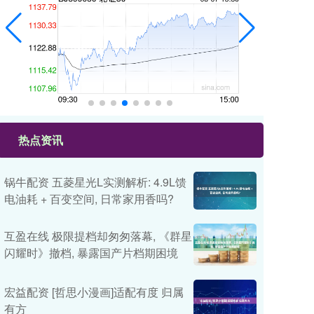
热点资讯
锅牛配资 五菱星光L实测解析: 4.9L馈
电油耗 + 百变空间, 日常家用香吗?
互盈在线 极限提档却匆匆落幕, 《群星
闪耀时》撤档, 暴露国产片档期困境
宏益配资 [哲思小漫画]适配有度 归属
有方