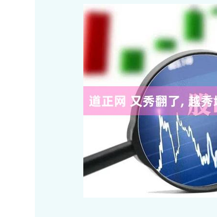
深证成指
14311.01
.68
1.02%
200.89
1