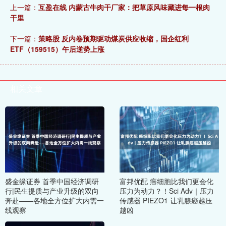
上一篇：
互盈在线 内蒙古牛肉干厂家：把草原风味藏进每一根肉
干里
下一篇：
策略股 反内卷预期驱动煤炭供应收缩，国企红利
ETF（159515）午后逆势上涨
相关文章
盛金缘证券 首季中国经济调研
富邦优配 癌细胞比我们更会化
行|民生提质与产业升级的双向
压力为动力？！Sci Adv｜压力
奔赴——各地全方位扩大内需一
传感器 PIEZO1 让乳腺癌越压
线观察
越凶