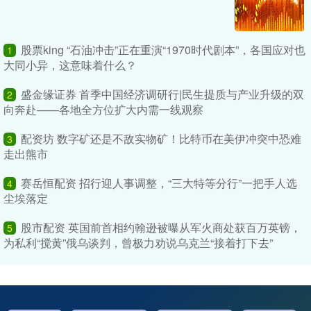
股票king “石油冲击”正在重演“1970时代剧本”，各国应对也
1
大同小异，这意味着什么？
盛金缘证券 首季中国经济调研行|民生提质与产业升级的双
2
向奔赴——各地全方位扩大内需一线观察
配资坊 数字矿还是不敌实物矿！比特币在美伊冲突中恐难
3
走出熊市
赛岳恒配资 招行迎人事调整，“三大特等分行”一把手人选
4
尘埃落定
股市配资 英国前首相约翰逊被曝从军火商处获百万英镑，
5
为私利“搅黄”俄乌谈判，曾极力劝说乌克兰“接着打下去”