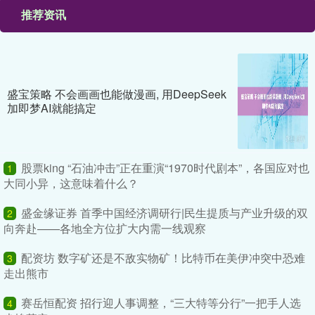
推荐资讯
盛宝策略 不会画画也能做漫画, 用DeepSeek
加即梦AI就能搞定
股票king “石油冲击”正在重演“1970时代剧本”，各国应对也
1
大同小异，这意味着什么？
盛金缘证券 首季中国经济调研行|民生提质与产业升级的双
2
向奔赴——各地全方位扩大内需一线观察
配资坊 数字矿还是不敌实物矿！比特币在美伊冲突中恐难
3
走出熊市
赛岳恒配资 招行迎人事调整，“三大特等分行”一把手人选
4