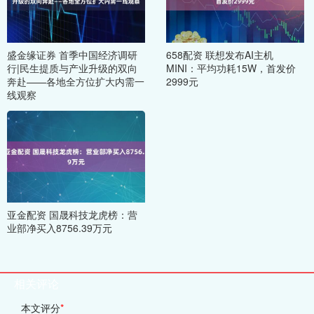
盛金缘证券 首季中国经济调研
658配资 联想发布AI主机
行|民生提质与产业升级的双向
MINI：平均功耗15W，首发价
奔赴——各地全方位扩大内需一
2999元
线观察
亚金配资 国晟科技龙虎榜：营
业部净买入8756.39万元
相关评论
本文评分
*