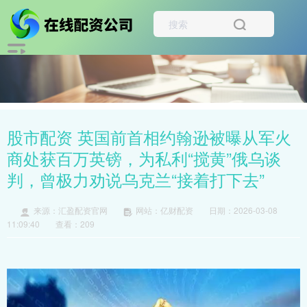
股市配资 英国前首相约翰逊被曝从军火
商处获百万英镑，为私利“搅黄”俄乌谈
判，曾极力劝说乌克兰“接着打下去”
来源：汇盈配资官网
网站：亿财配资
日期：2026-03-08
11:09:40
查看：209