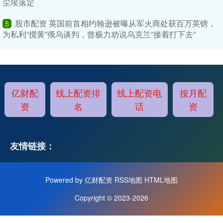
尘埃落定
股市配资 英国前首相约翰逊被曝从军火商处获百万英镑，
5
为私利“搅黄”俄乌谈判，曾极力劝说乌克兰“接着打下去”
亿财配
线上配资排
线上配资电
按月配
资
名
话
资
友情链接：
Powered by
亿财配资
RSS地图
HTML地图
Copyright
© 2023-2026