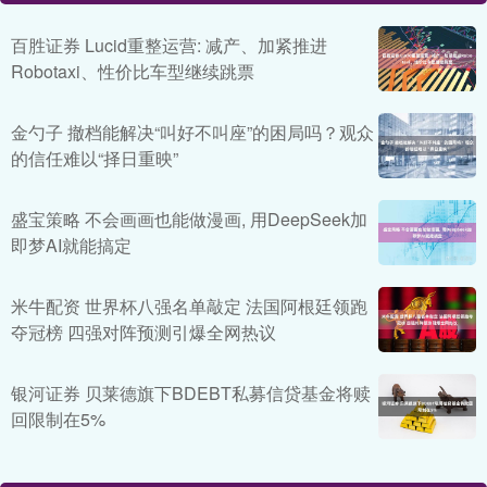
百胜证券 Lucid重整运营: 减产、加紧推进
Robotaxi、性价比车型继续跳票
金勺子 撤档能解决“叫好不叫座”的困局吗？观众
的信任难以“择日重映”
盛宝策略 不会画画也能做漫画, 用DeepSeek加
即梦AI就能搞定
米牛配资 世界杯八强名单敲定 法国阿根廷领跑
夺冠榜 四强对阵预测引爆全网热议
银河证券 贝莱德旗下BDEBT私募信贷基金将赎
回限制在5%