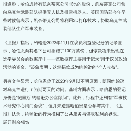
报道称，哈伯恩持有凯奈蒂克公司13%的股份，凯奈蒂克公司曾
向乌克兰武装部队提供无人机及排雷机器人。英国国防部今年早
些时候曾表示，凯奈蒂克公司将利用3D打印技术，协助乌克兰武
装部队生产军事装备。
《卫报》指出，约翰逊2022年11月在议员利益登记册的记录显
示，哈伯恩向其名下公司捐赠了100万英镑，但该款项未出现在
选举委员会的数据库中——该数据库主要用于记录“用于议员政治
活动的资金。”迹象表明，这笔捐款成为约翰逊的“个人收益”。
另有文件显示，哈伯恩曾于2023年9月以不明原因，陪同约翰逊
对乌克兰进行了为期两天的访问。基辅方面表示，哈伯恩的登记
身份是“鲍里斯·约翰逊办公室顾问”。此外，行程中还列有“军事技
术研究中心闭门会议”，但并未透露哈伯恩是否参与其中。《卫
报》认为，约翰逊的行为模糊了公共服务与谋取私利的界限。
展开剩余48%