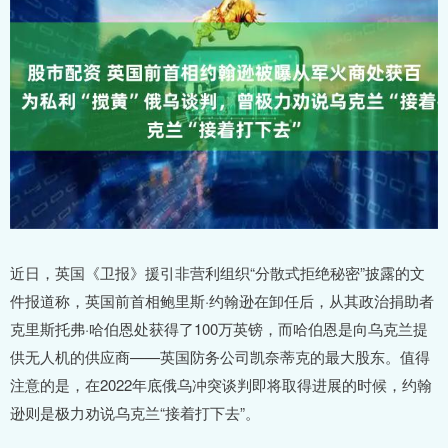
近日，英国《卫报》援引非营利组织“分散式拒绝秘密”披露的文
件报道称，英国前首相鲍里斯·约翰逊在卸任后，从其政治捐助者
克里斯托弗·哈伯恩处获得了100万英镑，而哈伯恩是向乌克兰提
供无人机的供应商——英国防务公司凯奈蒂克的最大股东。值得
注意的是，在2022年底俄乌冲突谈判即将取得进展的时候，约翰
逊则是极力劝说乌克兰“接着打下去”。