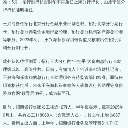
准；5月，招行副行长雷财华不再兼任上海分行行长，由原宁波分
行行长陆明接任。
王兴海曾任招行北京分行金融事业部副总裁、招行北京分行副行
长、招行总行养老金金融部总经理、招行总行机构客户部总经理
等职务。2023年3月，王兴海获原深圳银保监局核准出任招行深
圳分行副行长。
此外从以往惯例看，招行三大分行的“一把手”大多由总行行长助
理级或以上高管挂帅。日前，有知情人士告诉南都湾财社记者，
王兴海和崔家鲲的总行行长助理职务有待监管部门核准。而待任
职资格获批后，未来王兴海和崔家鲲等人或将以行长助理等身份
跻身官网“领导层”序列，成为新面孔。
目前，招商银行集团员工接近12万人。半年报显示，截至2025年
6月末，共有员工118068人（含派遣人员），较上年末增员867
人。费用支出方面，上半年，招商银行业务及管理费511.71亿