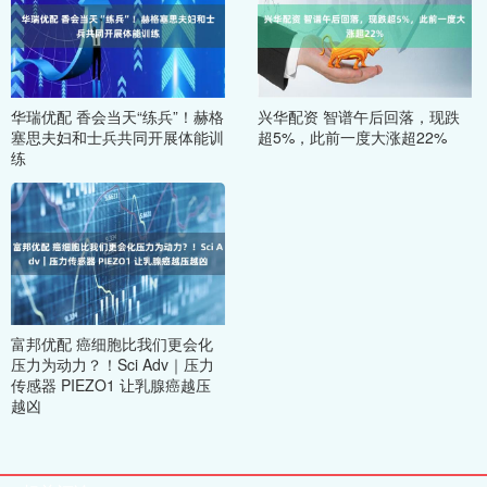
华瑞优配 香会当天“练兵”！赫格
兴华配资 智谱午后回落，现跌
塞思夫妇和士兵共同开展体能训
超5%，此前一度大涨超22%
练
富邦优配 癌细胞比我们更会化
压力为动力？！Sci Adv｜压力
传感器 PIEZO1 让乳腺癌越压
越凶