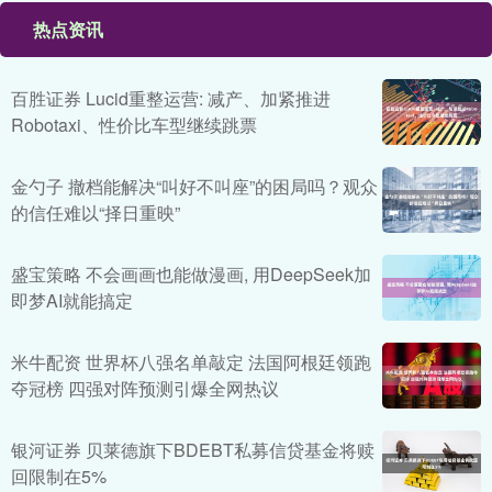
热点资讯
百胜证券 Lucid重整运营: 减产、加紧推进
Robotaxi、性价比车型继续跳票
金勺子 撤档能解决“叫好不叫座”的困局吗？观众
的信任难以“择日重映”
盛宝策略 不会画画也能做漫画, 用DeepSeek加
即梦AI就能搞定
米牛配资 世界杯八强名单敲定 法国阿根廷领跑
夺冠榜 四强对阵预测引爆全网热议
银河证券 贝莱德旗下BDEBT私募信贷基金将赎
回限制在5%