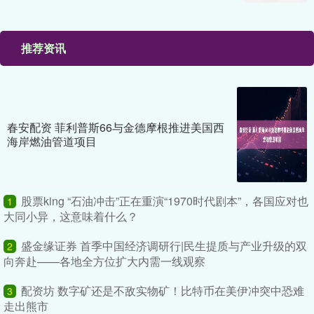
推荐资讯
春安配资 菲利普斯66与金德摩根推进美国西
海岸燃油管道项目
股票king “石油冲击”正在重演“1970时代剧本”，各国应对也
1
大同小异，这意味着什么？
盛金缘证券 首季中国经济调研行|民生提质与产业升级的双
2
向奔赴——各地全方位扩大内需一线观察
配资坊 数字矿还是不敌实物矿！比特币在美伊冲突中恐难
3
走出熊市