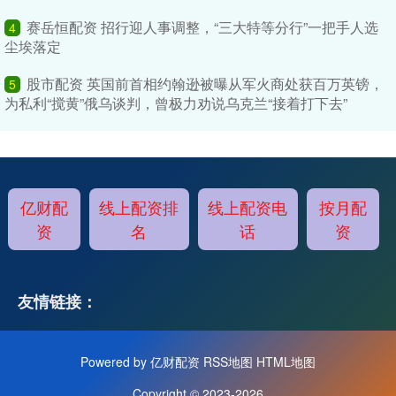
赛岳恒配资 招行迎人事调整，“三大特等分行”一把手人选
4
尘埃落定
股市配资 英国前首相约翰逊被曝从军火商处获百万英镑，
5
为私利“搅黄”俄乌谈判，曾极力劝说乌克兰“接着打下去”
亿财配
线上配资排
线上配资电
按月配
资
名
话
资
友情链接：
Powered by
亿财配资
RSS地图
HTML地图
Copyright
© 2023-2026