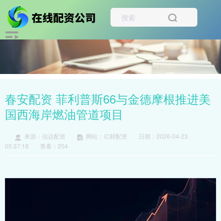
春安配资 菲利普斯66与金德摩根推进美
国西海岸燃油管道项目
来源：信达配资
网站：亿财配资
日期：2026-04-23
05:37:18
查看：204