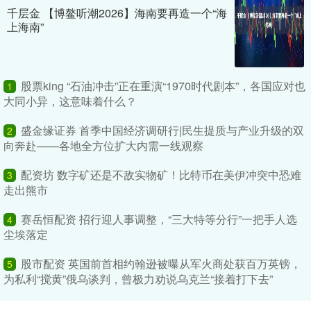
千层金 【博鳌听潮2026】海南要再造一个“海
上海南”
股票king “石油冲击”正在重演“1970时代剧本”，各国应对也
1
大同小异，这意味着什么？
盛金缘证券 首季中国经济调研行|民生提质与产业升级的双
2
向奔赴——各地全方位扩大内需一线观察
配资坊 数字矿还是不敌实物矿！比特币在美伊冲突中恐难
3
走出熊市
赛岳恒配资 招行迎人事调整，“三大特等分行”一把手人选
4
尘埃落定
股市配资 英国前首相约翰逊被曝从军火商处获百万英镑，
5
为私利“搅黄”俄乌谈判，曾极力劝说乌克兰“接着打下去”