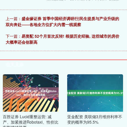
上一篇：
盛金缘证券 首季中国经济调研行|民生提质与产业升级的
双向奔赴——各地全方位扩大内需一线观察
下一篇：
易资配 52个月首次反转! 根据历史经验, 这些城市的房价
大概率还会创新高
相关文章
百胜证券 Lucid重整运营: 减
亚金配资 美联储3月维持利率不
产、加紧推进Robotaxi、性价比
变的概率为95.5%