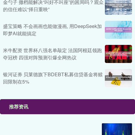
金勺子 撤档能解决“叫好不叫座”的困局吗？观众
的信任难以“择日重映”
盛宝策略 不会画画也能做漫画, 用DeepSeek加
即梦AI就能搞定
米牛配资 世界杯八强名单敲定 法国阿根廷领跑
夺冠榜 四强对阵预测引爆全网热议
银河证券 贝莱德旗下BDEBT私募信贷基金将赎
回限制在5%
推荐资讯