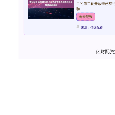
目的第二轮开放季已获
和....
春安配资
来源：信达配资
亿财配资
深证成指
14311.01
.68
1.02%
200.89
1