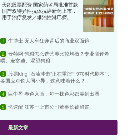
天织股票配资 国家药监局批准首款
国产双特异性抗体抗癌新药上市，
用于治疗复发／难治性淋巴瘤。
牛博士 无人车狂奔背后的商业双面镜
1
云燚网 狗粮怎么选营养比较均衡？专业测评希
2
喂、麦富迪、渴望狗粮
股票king “石油冲击”正在重演“1970时代剧本”，
3
各国应对也大同小异，这意味着什么？
巨牛盈 春色入画，每一抹色彩都美到出圈
4
忆速配 江苏一上市公司董事长被留置
5
最新文章