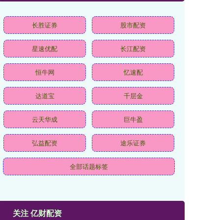
长胜证券
股市配资
星速优配
长江配资
恒牛网
忆速配
达道宝
千层金
云天华成
巨牛盈
弘益配资
途乐证券
全部话题标签
关注 亿财配资