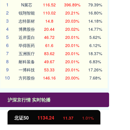
1
N展芯
116.52
396.89%
79.39%
2
锐翔智能
110.02
20.21%
16.80%
3
志特新材
14.8
20.03%
14.18%
4
博腾股份
20.44
20.02%
14.77%
5
近岸蛋白
46.72
20.01%
5.62%
6
毕得医药
61.6
20.01%
6.12%
7
五洲医疗
83.62
20.01%
18.37%
8
耐科装备
49.67
20.01%
6.83%
9
一博科技
53.33
20.01%
17.26%
10
方邦股份
146.16
20.00%
7.68%
沪深京行情 实时轮播
北证50
1134.24
创
11.37
1.01%