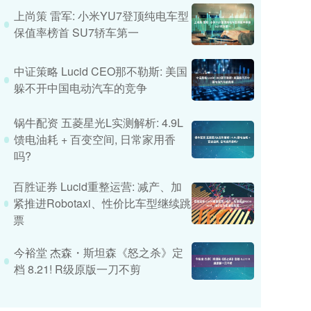
上尚策 雷军: 小米YU7登顶纯电车型
保值率榜首 SU7轿车第一
中证策略 Lucid CEO那不勒斯: 美国
躲不开中国电动汽车的竞争
锅牛配资 五菱星光L实测解析: 4.9L
馈电油耗 + 百变空间, 日常家用香
吗?
百胜证券 Lucid重整运营: 减产、加
紧推进Robotaxi、性价比车型继续跳
票
今裕堂 杰森・斯坦森《怒之杀》定
档 8.21! R级原版一刀不剪